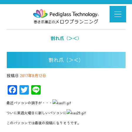
割れ爪（＞＜）
割れ爪（＞＜）
投稿日
2017年8月12日
F
T
Li
ac
wi
n
最近パソコンの調子が・・・
e
tt
e
ついに来週火曜日に新しいパソコンに
b
er
このパソコンでは最後の投稿になりそうです。
o