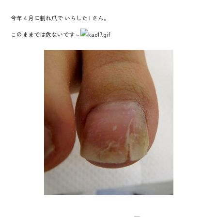
o
k
今年４月に割れ爪で いらした I さん。
このままでは危ないです～