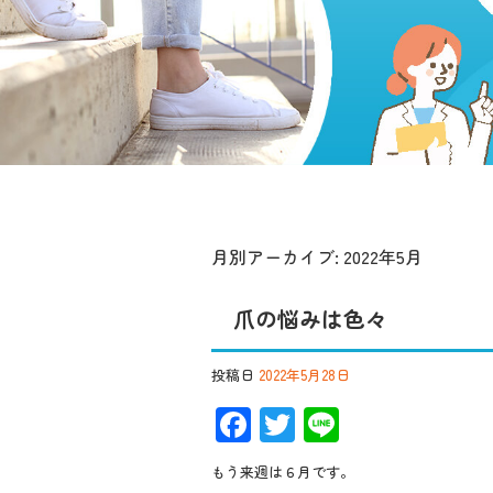
月別アーカイブ:
2022年5月
爪の悩みは色々
投稿日
2022年5月28日
F
T
Li
ac
wi
n
もう来週は６月です。