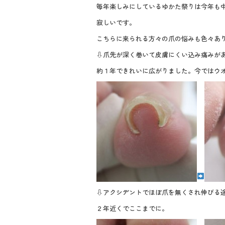
e
tt
e
毎年楽しみにしているゆかた祭りは今年も
b
er
寂しいです。
o
こちらに来られる方々の爪の悩みも色々あ
o
⇩爪先が深く巻いて皮膚にくい込み痛みが
k
約１年できれいに広がりました。今ではウ
⇩アクシデントでほぼ爪を無くされ伸びる
２年近くでここまでに。