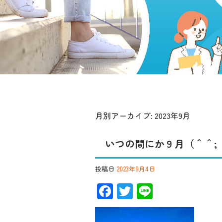
月別アーカイブ:
2023年9月
いつの間にか９月（＾＾;
投稿日
2023年9月4日
F
T
Li
ac
wi
n