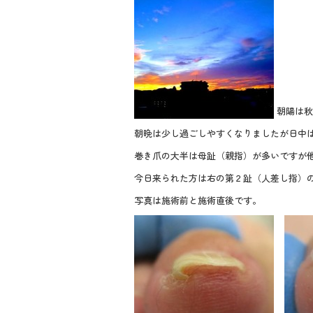
e
tt
e
b
er
o
o
k
朝陽は秋
朝晩は少し過ごしやすくなりましたが日中
巻き爪の大半は母趾（親指）が多いですが
今日来られた方は右の第２趾（人差し指）
写真は施術前と施術直後です。