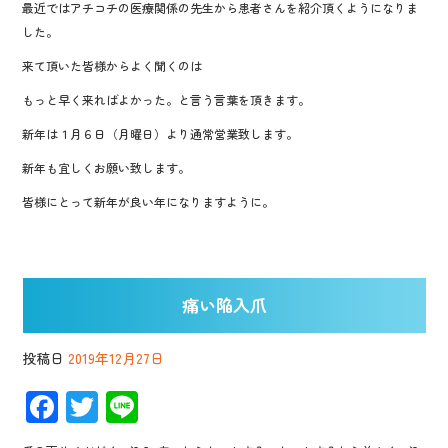
最近ではアチコチの医療関係の先生から患者さんを紹介頂くようになりま
o
した。
o
来て頂いた皆様からよく聞くのは
k
もっと早く来ればよかった。と言う言葉を頂きます。
新年は１月６日（月曜日）より通常営業致します。
新年も宜しくお願い致します。
皆様にとって新年が良い年になりますように。
痛い陥入爪
投稿日
2019年12月27日
F
T
Li
ac
wi
n