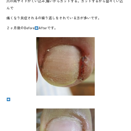
爪の両サイドがくい込み,痛いからカットする。カットするから益々くい込
e
tt
e
んで
b
er
痛くなり炎症されるの繰り返しをされている方が多いです。
o
２ヶ月後のBefore
Afterです。
o
k