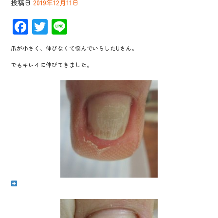
投稿日
2019年12月11日
F
T
Li
ac
wi
n
爪が小さく、伸びなくて悩んでいらしたUさん。
e
tt
e
でもキレイに伸びてきました。
b
er
o
o
k