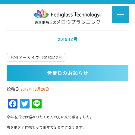
2019 12月
月別アーカイブ:
2019年12月
営業日のお知らせ
投稿日
2019年12月28日
F
T
Li
ac
wi
n
今年も爪でお悩みのたくさんの方に来て頂きました。
e
tt
e
巻き爪ケアに携わって来年で２０年になります。
b
er