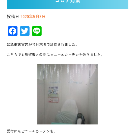
コロナ対策
投稿日
2020年5月8日
F
T
Li
ac
wi
n
緊急事態宣言が今月末まで延長されました。
e
tt
e
こちらでも施術者との間にビニールカーテンを張りました。
b
er
o
o
k
受付にもビニールカーテンを。