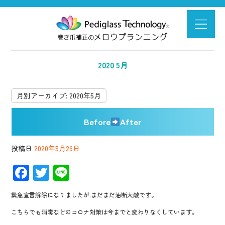
2020 5月
月別アーカイブ:
2020年5月
Before
After
投稿日
2020年5月26日
F
T
Li
ac
wi
n
緊急宣言解除になりましたが.まだまだ油断大敵です。
e
tt
e
こちらでも消毒などのコロナ対策は今までと変わりなくしています。
b
er