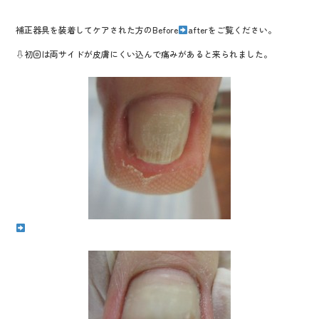
o
補正器具を装着してケアされた方のBefore
o
afterをご覧ください。
k
⇩初回は両サイドが皮膚にくい込んで痛みがあると来られました。