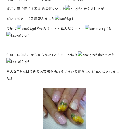
e
tt
e
すごい雨で慌てて家まで猛ダッシュで
と走りましたが
b
er
ビショビショで又着替えました
o
今日は
o
降ったり・・・止んだり・・・
も
k
午前中に加古川から来られたTさんも、やはり
が凄かったと
そんなTさんは今日のお天気を忘れるくらいの夏らしいジェルにされまし
た♪