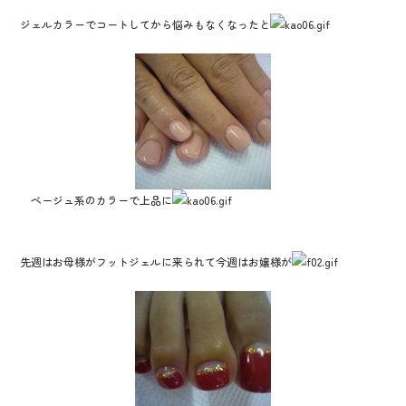
b
er
ジェルカラーでコートしてから悩みもなくなったと
o
o
k
ベージュ系のカラーで上品に
先週はお母様がフットジェルに来られて今週はお嬢様が