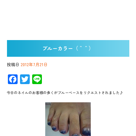
ブルーカラー（＾＾）
投稿日
2012年7月21日
F
T
Li
ac
wi
n
今日のネイルのお客様の多くがブルーベースをリクエストされました♪
e
tt
e
b
er
o
o