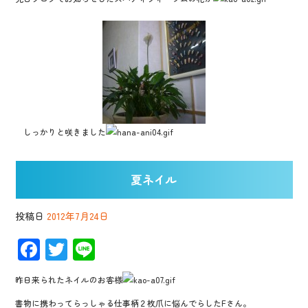
しっかりと咲きました
夏ネイル
投稿日
2012年7月24日
F
T
Li
ac
wi
n
昨日来られたネイルのお客様
e
tt
e
書物に携わってらっしゃる仕事柄２枚爪に悩んでらしたFさん。