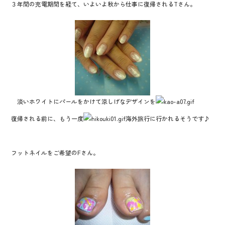
３年間の充電期間を経て、いよいよ秋から仕事に復帰されるTさん。
o
o
k
淡いホワイトにパールをかけて涼しげなデザインを
復帰される前に、もう一度
海外旅行に行かれるそうです♪
フットネイルをご希望のFさん。