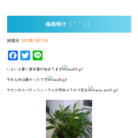
梅雨明け（＾＾；）
投稿日
2012年7月17日
F
T
Li
ac
wi
n
いよいよ暑い夏本番が始まります
e
tt
e
今日も外は暑かったです
b
er
サロンのスパティフィーラムが何年ぶりかで花を
o
o
k