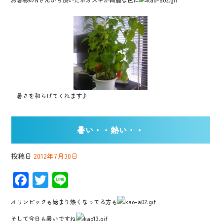
暑さを和らげてくれます♪
暑い・・熱い・・
投稿日
2012年7月30日
F
T
Li
ac
wi
n
オリンピックも始まり熱くなってる方も
e
tt
e
そして今日も暑いですね