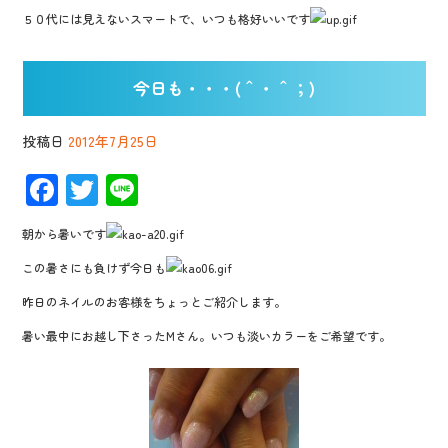
５０代には見えないスマートで、いつも格好いいです
今日も・・・(＾・＾；)
投稿日
2012年7月25日
F
T
Li
ac
wi
n
朝から暑いです
e
tt
e
この暑さにも負けず今日も
b
er
昨日のネイルのお客様をちょっとご紹介します。
o
暑い最中にお越し下さったMさん。いつも淡いカラーをご希望です。
o
k