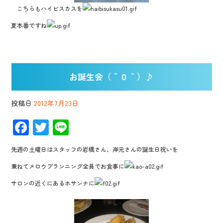
こちらもハイビスカスを
夏本番ですね
お誕生会（＾０＾）♪
投稿日
2012年7月23日
F
T
Li
ac
wi
n
先週の土曜日はスタッフの岩橋さん、岸元さんの誕生日祝いを
e
tt
e
兼ねてメロウプランニング全員でお食事に
b
er
サロンの近くにあるホサンナに
o
o
k