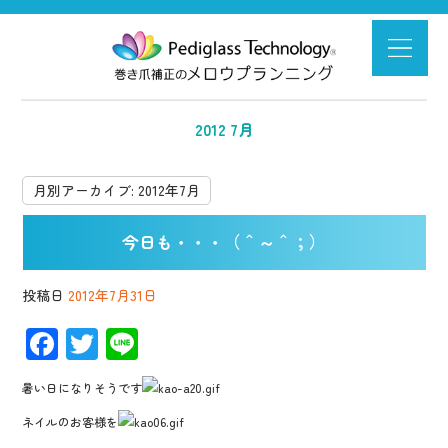
2012 7月
月別アーカイブ:
2012年7月
今日も・・・（＾～＾；）
投稿日
2012年7月31日
F
T
Li
ac
wi
n
暑い日になりそうです
e
tt
e
ネイルのお客様を
b
er