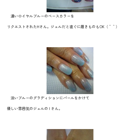
k
濃いロイヤルブルーのベースカラーを
リクエストされたHさん。ジェルだと直ぐに履きものもOK（＾＾）
淡いブルーのグラディションにパールをかけて
優しい雰囲気のジェルの I さん。