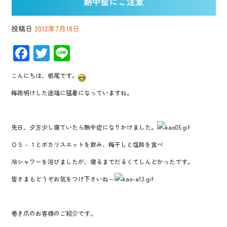
熱中症にご注意
投稿日
2012年7月18日
F
T
Li
ac
wi
n
こんにちは、栃尾です。
e
tt
e
梅雨明けした途端に猛暑になっていますね。
b
er
o
先日、夕方少し寝ていたら熱中症になりかけました。
o
k
ＯＳ－１とポカリスエットを飲み、梅干しと塩飴を食べ
冷シャワーを浴びましたが、寝るまでだるくてしんどかったです。
皆さまもどうぞお気をつけ下さいね～
巻き爪のお客様のご紹介です。