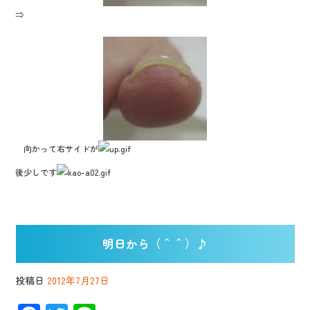
⇒
向かって右サイドが
後少しです
明日から（＾＾）♪
投稿日
2012年7月27日