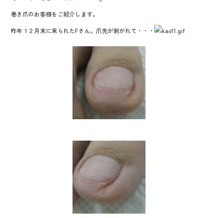
b
er
巻き爪のお客様をご紹介します。
o
昨年１２月末に来られたFさん。爪先が剥がれて・・・
o
k