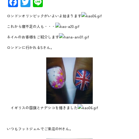
F
T
Li
ac
wi
n
ロンドンオリンピックがいよいよ始まります
e
tt
e
これから寝不足の人も・・・
b
er
ネイルのお客様をご紹介します
o
ロンドンに行かれるSさん。
o
k
イギリスの国旗とナデシコを描きました
いつもフットジェルでご来店のMさん。