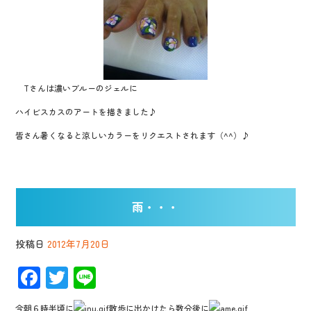
Tさんは濃いブルーのジェルに
ハイビスカスのアートを描きました♪
皆さん暑くなると涼しいカラーをリクエストされます（^^）♪
雨・・・
投稿日
2012年7月20日
F
T
Li
ac
wi
n
今朝６時半頃に
散歩に出かけたら数分後に