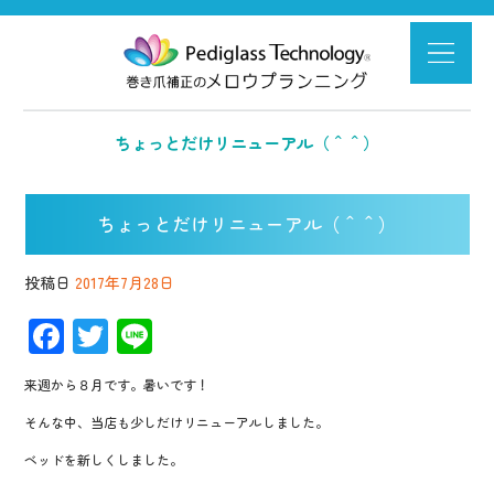
ちょっとだけリニューアル（＾＾）
ちょっとだけリニューアル（＾＾）
投稿日
2017年7月28日
F
T
Li
ac
wi
n
来週から８月です。暑いです！
e
tt
e
そんな中、当店も少しだけリニューアルしました。
b
er
ベッドを新しくしました。
o