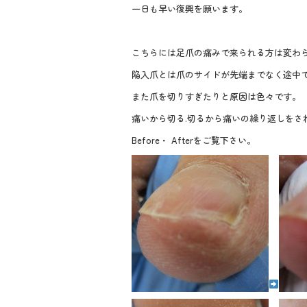
e
tt
e
一日も早い復興を願います。
b
er
o
こちらには足爪の痛みで来られる方は変わ
o
陥入爪とは爪のサイドが先端までなく途中
k
また爪を切りすぎたりと原因は色々です。
痛いから切る.切るから痛いの繰り返しをさ
Before・ Afterをご覧下さい。