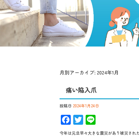
月別アーカイブ:
2024年1月
痛い陥入爪
投稿日
2024年1月24日
F
T
Li
ac
wi
n
今年は元旦早々大きな震災があり被災され