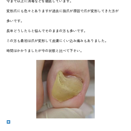
今まで以上に消毒などを徹底しています。
o
k
変形爪にも色々とありますが過去に抜爪が原因で爪が変形してきた方が
多いです。
長年どうしたらと悩んでそのままの方も多いです。
⇩の方も最初は爪が変形して皮膚にくい込み痛みもありました。
時間はかかりましたが今の状態と比べて下さい。