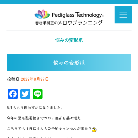
悩みの変形爪
悩みの変形爪
投稿日
2022年8月27日
F
T
Li
ac
wi
n
8月ももう後わずかになりました。
e
tt
e
今年の夏も酷暑続きでコロナ患者も益々増え
b
er
こちらでも１日に４人もの予約キャンセルが出たり
o