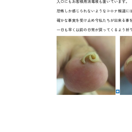
入口にもお客様用消毒液も置いています。
o
恐怖しか感じられないようなコロナ報道に
o
確かな事実を受け止め今私たちが出来る事を
k
一日も早く以前の日常が戻ってくるよう祈