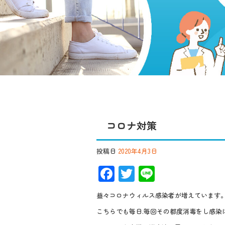
コロナ対策
投稿日
2020年4月3日
F
T
Li
ac
wi
n
益々コロナウィルス感染者が増えています
e
tt
e
こちらでも毎日.毎回その都度消毒をし感染
b
er