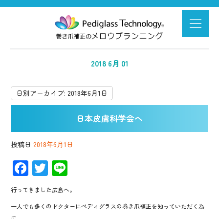
2018 6月 01
日別アーカイブ:
2018年6月1日
日本皮膚科学会へ
投稿日
2018年6月1日
F
T
Li
ac
wi
n
行ってきました広島へ。
e
tt
e
一人でも多くのドクターにペディグラスの巻き爪補正を知っていただく為
b
er
に