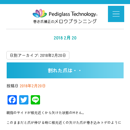
2018 2月 20
日別アーカイブ:
2018年2月20日
割れた爪は・・
投稿日
2018年2月20日
F
T
Li
ac
wi
n
親指のサイドが根元近くから欠けた状態のMさん。
e
tt
e
このままだと爪が伸びる時に根元近くの欠けた爪が巻き込みトゲのように
b
er