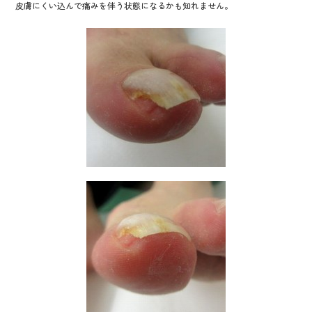
皮膚にくい込んで痛みを伴う状態になるかも知れません。
o
o
k