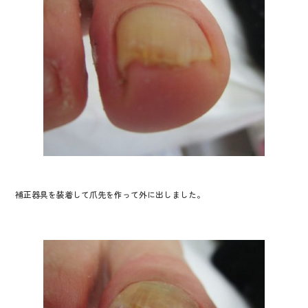
o
k
補正器具を装着して爪先を作って外に出しました。