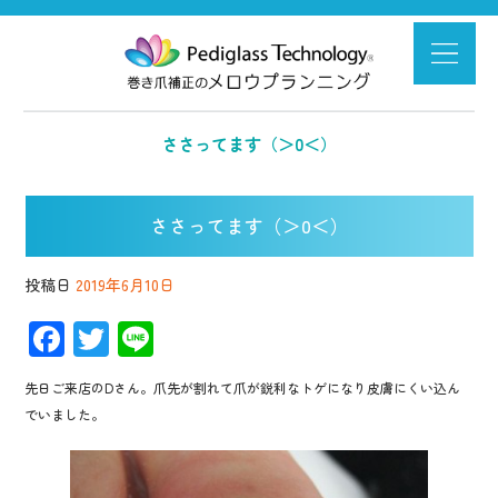
ささってます（＞0＜）
ささってます（＞0＜）
投稿日
2019年6月10日
F
T
Li
ac
wi
n
先日ご来店のDさん。爪先が割れて爪が鋭利なトゲになり皮膚にくい込ん
e
tt
e
でいました。
b
er
o