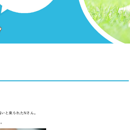
痛いと来られたNさん。
い。