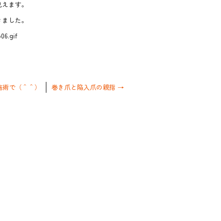
見えます。
きました。
施術で（＾＾）
巻き爪と陥入爪の親指
→