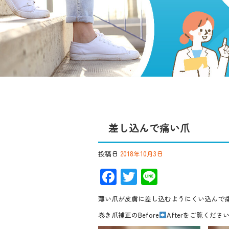
差し込んで痛い爪
投稿日
2018年10月3日
F
T
Li
ac
wi
n
薄い爪が皮膚に差し込むようにくい込んで
e
tt
e
巻き爪補正のBefore
Afterをご覧くださ
b
er