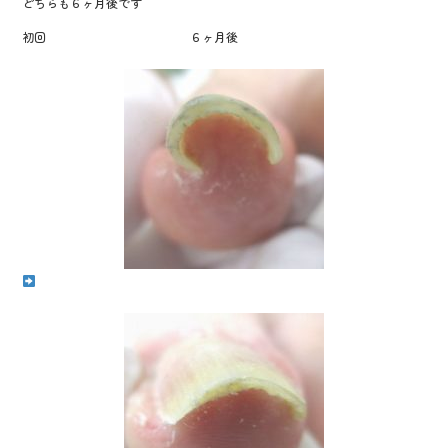
どちらも６ヶ月後です
o
k
初回 ６ヶ月後