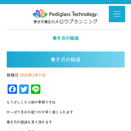
巻き爪の経過
巻き爪の経過
投稿日
2025年3月11日
F
T
Li
ac
wi
n
もう少ししたら桜の季節ですね
e
tt
e
やっぱり月日の経つのが早く感じられます
b
er
巻き爪の経過を見て頂きます
o