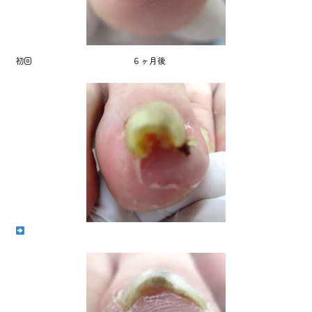
初回 ６ヶ月後