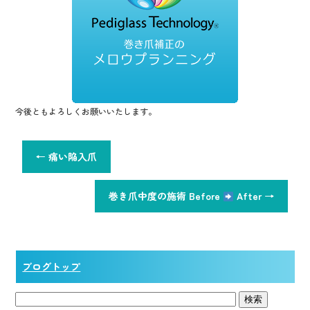
o
k
今後ともよろしくお願いいたします。
←
痛い陥入爪
巻き爪中度の施術 Before
After
→
ブログトップ